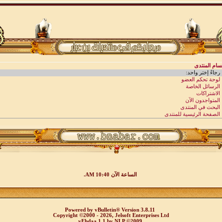
الساعة الآن
10:40 AM
.
Powered by
vBulletin®
Version 3.8.11
Copyright ©2000 - 2026, Jelsoft Enterprises Ltd
vEhdaa 1.1
by
NLP
©2009