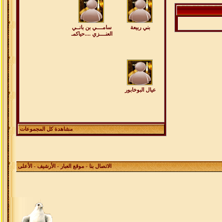
بني ربيعة
سامــــي بن بانــي
العنــــزي ....حياكمـ
عيال البوخابور
مشاهدة كل المجموعات
الاتصال بنا
-
موقع العبار
-
الأرشيف
- الأعلى