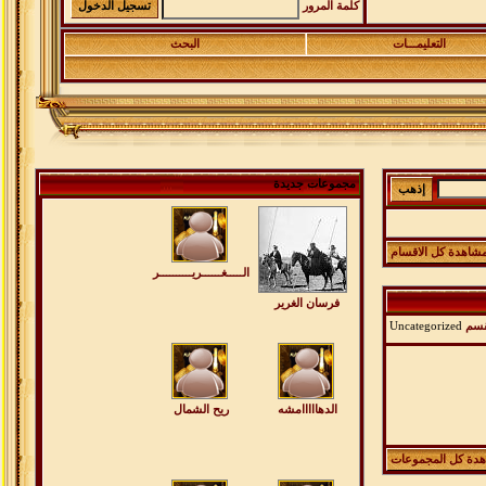
كلمة المرور
التعليمـــات
البحث
مجموعات جديدة
شاهدة كل الاقسام
الـــــغــــــريــــــــــر
فرسان الغرير
قسم
Uncategorized
الدهااااامشه
ريح الشمال
دة كل المجموعات