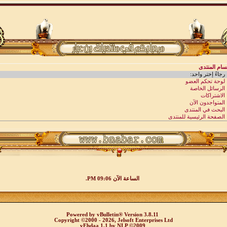
الساعة الآن
09:06 PM
.
Powered by
vBulletin®
Version 3.8.11
Copyright ©2000 - 2026, Jelsoft Enterprises Ltd
vEhdaa 1.1
by
NLP
©2009